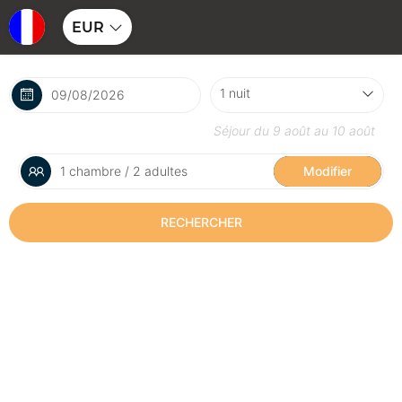
EUR
Séjour du
9 août
au
10 août
1 chambre / 2 adultes
Modifier