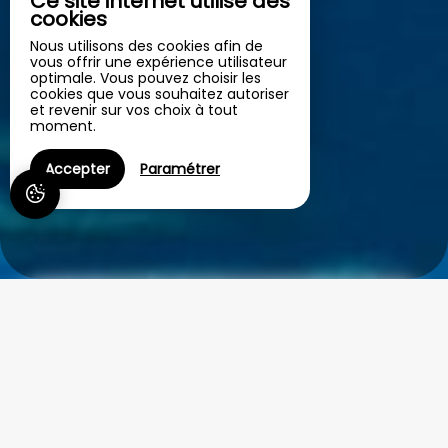
Ce site internet utilise des
cookies
Nous utilisons des cookies afin de
vous offrir une expérience utilisateur
optimale. Vous pouvez choisir les
cookies que vous souhaitez autoriser
et revenir sur vos choix à tout
moment.
Accepter
Paramétrer
Le Clos Saint André
Niché au cœur du beau village de Banyuls sur mer, entre mer et
montagne, le Clos Saint André vous ouvre ses portes.
Retrouvez le charme et la douce atmosphère d'une belle et grande
maison familiale, attenante au chai du Domaine Vial Magnères,