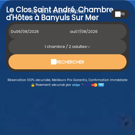
Le Clos Saint André, Chambre
LE CLOS SAINT ANDRÉ
FR
d'Hôtes à Banyuls Sur Mer
Du
au
1
chambre /
2
adultes
RECHERCHER
Réservation 100% sécurisée, Meilleurs Prix Garantis, Confirmation Immédiate
Paiement sécurisé par