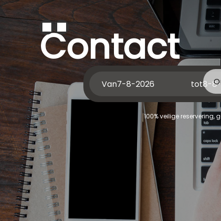
Contact
O
Van
tot
100% veilige reservering,