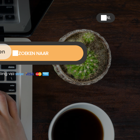
NL
en
ZOEKEN NAAR
ling via