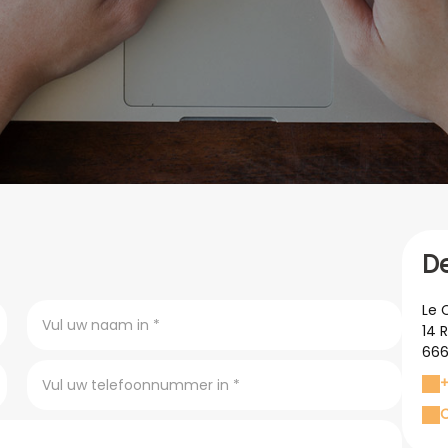
D
Le 
14 
666
+
C