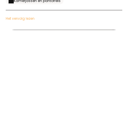
Kamerjassen en pantoffels
Het vervolg lezen
Esperades pro janv 2018