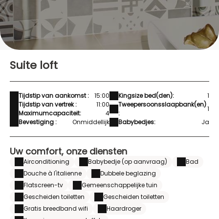
Suite loft
Tijdstip van aankomst :
15:00
Kingsize bed(den):
1
Tijdstip van vertrek :
11:00
Tweepersoonsslaapbank(en)
1
Maximumcapaciteit:
4
:
Bevestiging :
Onmiddellijk
Babybedjes:
Ja
Uw comfort, onze diensten
Airconditioning
Babybedje (op aanvraag)
Bad
Douche à l'italienne
Dubbele beglazing
Flatscreen-tv
Gemeenschappelijke tuin
Gescheiden toiletten
Gescheiden toiletten
Gratis breedband wifi
Haardroger