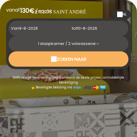
vanaf
130€
/nacht
LE CLOS SAINT ANDRÉ
NL
Van
tot
1
slaapkamer /
2
volwassene
ZOEKEN NAAR
100% veilige reservering, gegarandeerd de beste prijzen, onmiddellijke
bevestiging
Beveiligde betaling via