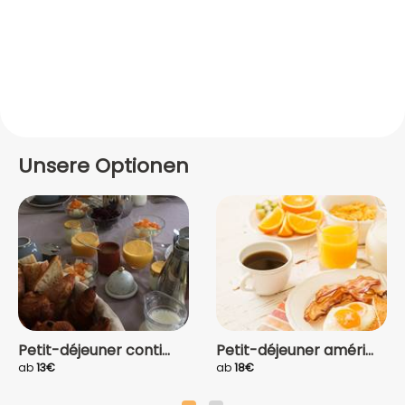
Unsere Optionen
Petit-déjeuner conti...
Petit-déjeuner améri...
ab
13€
ab
18€