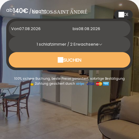
ab
140€
/Nacht
LE CLOS SAINT ANDRÉ
DE
Von
bis
1
schlafzimmer /
2
Erwachsene
SUCHEN
100% sichere Buchung, beste Preise garantiert, sofortige Bestätigung
Zahlung gesichert durch