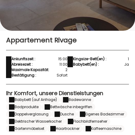
Appartement Rivage
Ankunftszeit :
15:00
Kingsize-Bett(en) :
1
Abreisezeit :
11:00
Babybett(en) :
Ja
Maximale Kapazität:
2
Bestätigung :
Sofort
Ihr Komfort, unsere Dienstleistungen
Babybett (auf Anfrage)
Badewanne
Badprodukte
Bettwäsche inbegriffen
Doppelverglasung
Dusche
Eigenes Badezimmer
Elektrischer Wasserkocher
Flachbildfernseher
Gartenmöbelset
Haartrockner
Kaffeemaschine