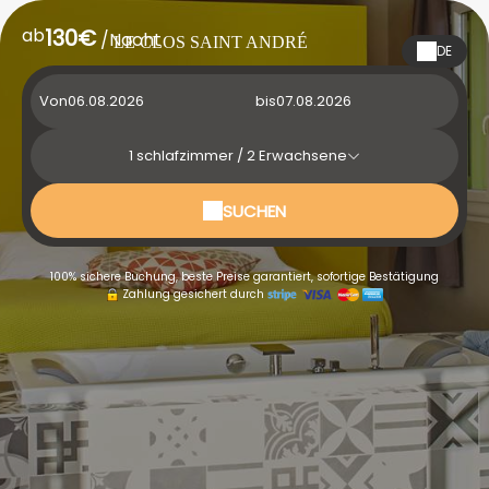
ab
130€
/Nacht
LE CLOS SAINT ANDRÉ
DE
Von
bis
1
schlafzimmer /
2
Erwachsene
SUCHEN
100% sichere Buchung, beste Preise garantiert, sofortige Bestätigung
Zahlung gesichert durch