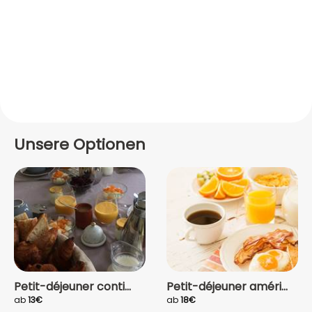
Unsere Optionen
Petit-déjeuner conti...
Petit-déjeuner améri...
ab
13€
ab
18€