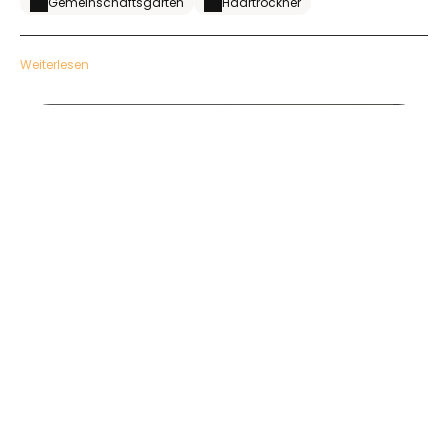
Gemeinschaftsgarten
Haartrockner
Weiterlesen
Esperades pro janv 2018