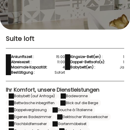
Suite loft
Ankunftszeit :
15:00
Kingsize-Bett(en) :
1
Abreisezeit :
11:00
Doppel-Bettsofa(s):
1
Maximale Kapazität:
4
Babybett(en) :
Ja
Bestätigung :
Sofort
Ihr Komfort, unsere Dienstleistungen
Babybett (auf Anfrage)
Badewanne
Bettwäsche inbegriffen
Blick auf die Berge
Doppelverglasung
Douche à l'italienne
Eigenes Badezimmer
Elektrischer Wasserkocher
Flachbildfernseher
Gartenmöbelset