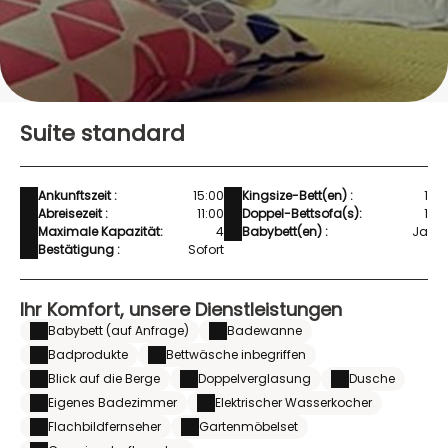
Suite standard
Ankunftszeit :
15:00
Kingsize-Bett(en) :
1
Abreisezeit :
11:00
Doppel-Bettsofa(s):
1
Maximale Kapazität:
4
Babybett(en) :
Ja
Bestätigung :
Sofort
Ihr Komfort, unsere Dienstleistungen
Babybett (auf Anfrage)
Badewanne
Badprodukte
Bettwäsche inbegriffen
Blick auf die Berge
Doppelverglasung
Dusche
Eigenes Badezimmer
Elektrischer Wasserkocher
Flachbildfernseher
Gartenmöbelset