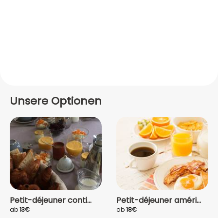
Unsere Optionen
Petit-déjeuner conti...
Petit-déjeuner améri...
ab
13€
ab
18€