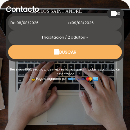
Contacto
LE CLOS SAINT ANDRÉ
ES
Del
al
1
habitación /
2
adultos
BUSCAR
Reservas 100% seguras, las mejores tarifas garantizadas y confirmación
instantánea
Pago asegurado por