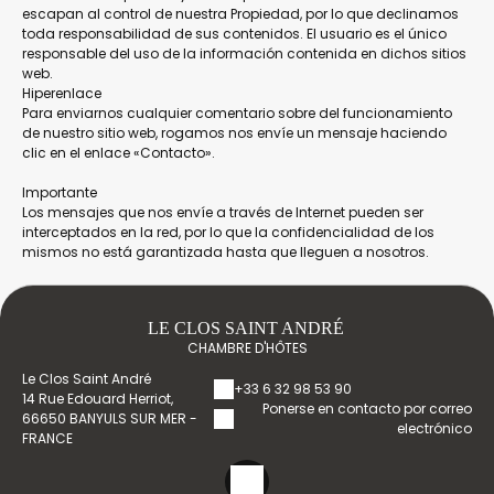
escapan al control de nuestra Propiedad, por lo que declinamos
toda responsabilidad de sus contenidos. El usuario es el único
responsable del uso de la información contenida en dichos sitios
web.
Hiperenlace
Para enviarnos cualquier comentario sobre del funcionamiento
de nuestro sitio web, rogamos nos envíe un mensaje haciendo
clic en el enlace «Contacto».
Importante
Los mensajes que nos envíe a través de Internet pueden ser
interceptados en la red, por lo que la confidencialidad de los
mismos no está garantizada hasta que lleguen a nosotros.
LE CLOS SAINT ANDRÉ
CHAMBRE D'HÔTES
Le Clos Saint André
+33 6 32 98 53 90
14 Rue Edouard Herriot,
Ponerse en contacto por correo
66650 BANYULS SUR MER -
electrónico
FRANCE