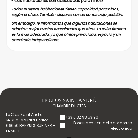
-
¿Las habitaciones son adecuadas para niños?
Todas nuestras habitaciones tienen capacidad para niños,
según el aforo. También disponemos de cunas bajo petición.
Sin embargo, le informamos que algunas habitaciones se
adaptan mejor a estas necesidades que otras. La suite Armenn
es la más adecuada, ya que ofrece privacidad, espacio y un
dormitorio independiente.
LE CLOS SAINT ANDRÉ
CHAMBRE D'HÔTES
Le Clos Saint André
+33 6 32 98 53 90
14 Rue Edouard Herriot,
Ponerse en contacto por correo
66650 BANYULS SUR MER -
electrónico
FRANCE