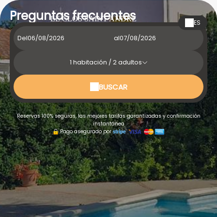
Preguntas frecuentes
LE CLOS SAINT ANDRÉ
ES
Del
al
1
habitación /
2
adultos
BUSCAR
Reservas 100% seguras, las mejores tarifas garantizadas y confirmación
instantánea
Pago asegurado por