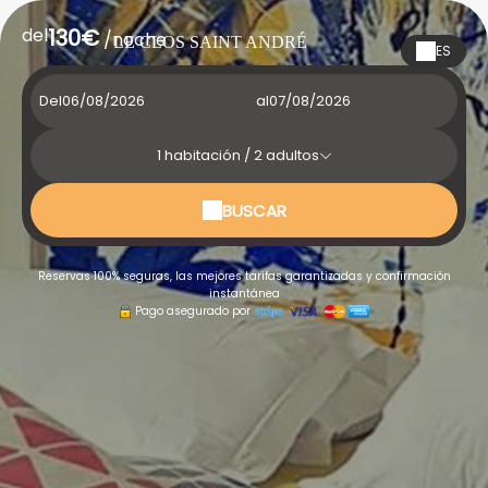
del
130€
/noche
LE CLOS SAINT ANDRÉ
ES
Del
al
1
habitación /
2
adultos
BUSCAR
Reservas 100% seguras, las mejores tarifas garantizadas y confirmación
instantánea
Pago asegurado por