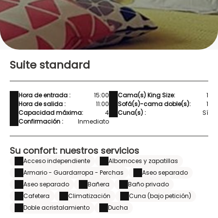
Suite standard
Hora de entrada :
15:00
Cama(s) King Size:
1
Hora de salida :
11:00
Sofá(s)-cama doble(s):
1
Capacidad máxima:
4
Cuna(s) :
Sí
Confirmación :
Inmediato
Su confort: nuestros servicios
Acceso independiente
Albornoces y zapatillas
Armario - Guardarropa - Perchas
Aseo separado
Aseo separado
Bañera
Baño privado
Cafetera
Climatización
Cuna (bajo petición)
Doble acristalamiento
Ducha