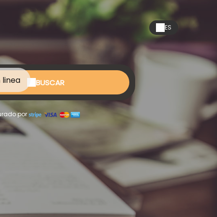
ES
 linea
BUSCAR
rado por