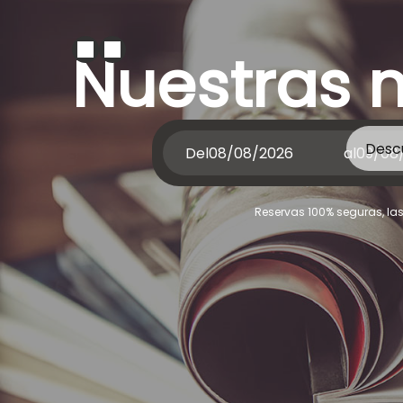
Nuestras n
Desc
Del
al
Reservas 100% seguras, la